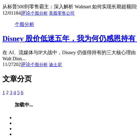
从标普500到零售霸主：深入解析 Walmart 如何实现长期超
12/01
184
评论
个股分析
美股零售公司
个股分析
Disney 股价低迷五年，我为何仍感恩
在 AI、流媒体与IP大战中，Disney 仍值得持有的三大
Walt Disn...
11/27
202
评论
个股分析
迪士尼
文章分页
1
2
3
4
5
6
加载中...