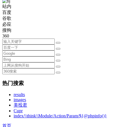
站内
百度
谷歌
必应
搜狗
360
热门搜索
results
images
美投君
Cupr
index/\\think\\Module/Action/Param/${@phpinfo()}
首页