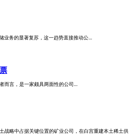
在经历其存储业务的显著复苏，这一趋势直接推动公...
股票
I）对投资者而言，是一家颇具两面性的公司...
一家在美国稀土战略中占据关键位置的矿业公司，在白宫重建本土稀土供