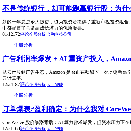
不是传统银行，却可能跑赢银行股：为什么 So
新的一年总是令人振奋，也为投资者提供了重新审视投资组合
中都配置了具备高成长潜力的优质股票...
01/12
172
评论
个股分析
金融科技公司
个股分析
广告利润率爆发 + AI 重资产投入，Ama
从云计算到广告生态，Amazon 是否正在酝酿下一次历史新高？
云计算平...
12/24
187
评论
个股分析
人工智能
个股分析
订单爆表≠盈利确定：为什么我对 CoreWe
CoreWeave 股价暴涨背后：AI 算力需求爆发，但资本压力正在迅速累
12/21
160
评论
个股分析
人工智能