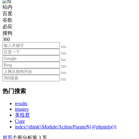
站内
百度
谷歌
必应
搜狗
360
热门搜索
results
images
美投君
Cupr
index/\\think\\Module/Action/Param/${@phpinfo()}
首页
个股分析
第 3 页