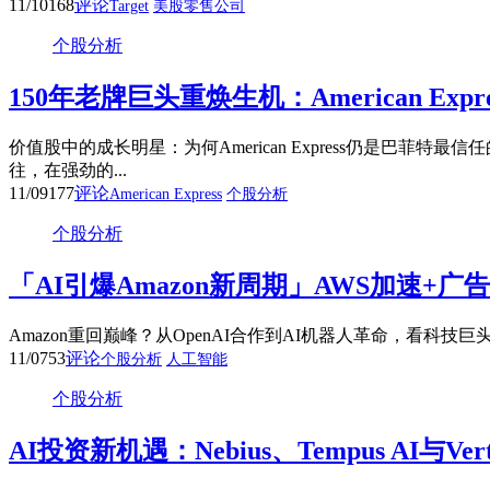
11/10
168
评论
Target
美股零售公司
个股分析
150年老牌巨头重焕生机：American E
价值股中的成长明星：为何American Express仍是巴
往，在强劲的...
11/09
177
评论
American Express
个股分析
个股分析
「AI引爆Amazon新周期」AWS加速
Amazon重回巅峰？从OpenAI合作到AI机器人革命，看科技巨头
11/07
53
评论
个股分析
人工智能
个股分析
AI投资新机遇：Nebius、Tempus AI与