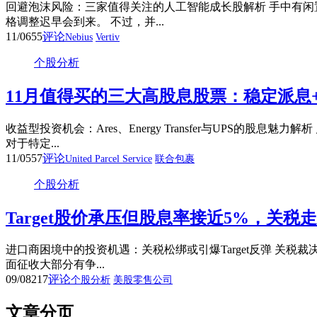
回避泡沫风险：三家值得关注的人工智能成长股解析 手中有闲
格调整迟早会到来。 不过，并...
11/06
55
评论
Nebius
Vertiv
个股分析
11月值得买的三大高股息股票：稳定派息
收益型投资机会：Ares、Energy Transfer与UP
对于特定...
11/05
57
评论
United Parcel Service
联合包裹
个股分析
Target股价承压但股息率接近5%，关税
进口商困境中的投资机遇：关税松绑或引爆Target反弹 关税
面征收大部分有争...
09/08
217
评论
个股分析
美股零售公司
文章分页