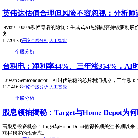
英伟达估值合理但风险不容忽视：分析师详解
Nvidia 1000%涨幅背后的隐忧：生成式AI热潮能否持续驱动
务...
11/20
173
评论
个股分析
人工智能
个股分析
台积电：净利率44%、三年涨354%，A
Taiwan Semiconductor：AI时代最稳的芯片利润机器，三年涨
11/14
163
评论
个股分析
人工智能
个股分析
股息领袖揭秘：Target与Home Depot
高股息投资机会：Target与Home Depot值得长期关
获得稳定的现金流...