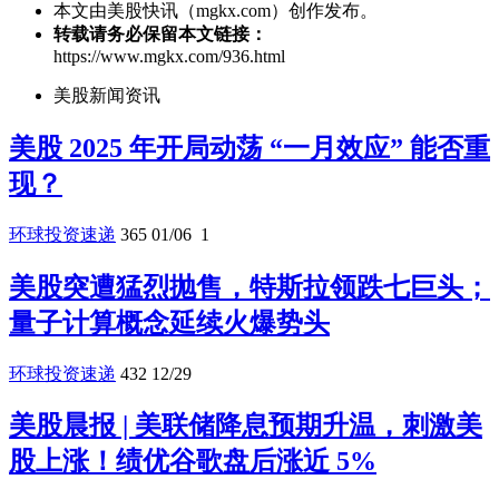
本文由美股快讯（mgkx.com）创作发布。
转载请务必保留本文链接：
https://www.mgkx.com/936.html
美股新闻资讯
美股 2025 年开局动荡 “一月效应” 能否重
现？
环球投资速递
365
01/06
1
美股突遭猛烈抛售，特斯拉领跌七巨头；
量子计算概念延续火爆势头
环球投资速递
432
12/29
美股晨报 | 美联储降息预期升温，刺激美
股上涨！绩优谷歌盘后涨近 5%