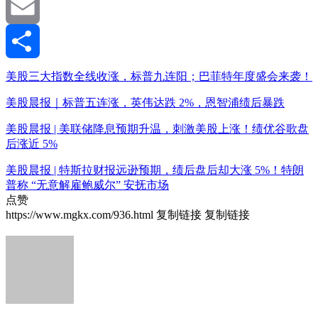
WeChat
Email
分
美股三大指数全线收涨，标普九连阳；巴菲特年度盛会来袭！
美股晨报｜标普五连涨，英伟达跌 2%，恩智浦绩后暴跌
享
美股晨报 | 美联储降息预期升温，刺激美股上涨！绩优谷歌盘
后涨近 5%
美股晨报 | 特斯拉财报远逊预期，绩后盘后却大涨 5%！特朗
普称 “无意解雇鲍威尔” 安抚市场
点赞
https://www.mgkx.com/936.html
复制链接
复制链接