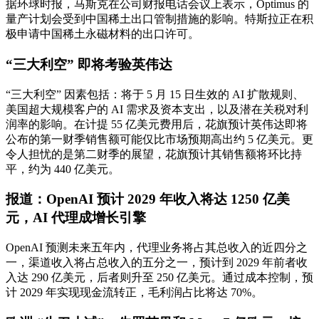
据环球时报，马斯克在公司
财报电话会议
上表示，Optimus 的
量产计划会受到中国稀土出口管制措施的影响。特斯拉正在积
极申请中国稀土永磁材料的出口许可。
“三大利空” 即将考验英伟达
“三大利空” 因素包括：将于 5 月 15 日生效的 AI 扩散规则、
美国超大规模客户的 AI 需求及
资本支出
，以及潜在关税对
利
润率
的影响。在计提 55 亿美元费用后，花旗预计英伟达即将
公布的第一财季销售额可能仅比市场预期高出约 5 亿美元。更
令人担忧的是第二财季的展望，花旗预计其销售额将环比持
平，约为 440 亿美元。
报道：OpenAI 预计 2029 年收入将达 1250 亿美
元，AI 代理成增长引擎
OpenAI 预测未来五年内，代理业务将占其总收入的近四分之
一，渠道收入将占总收入的五分之一，预计到 2029 年前者收
入达 290 亿美元，后者则升至 250 亿美元。通过成本控制，预
计 2029 年实现
现金流
转正，
毛利润
占比将达 70%。