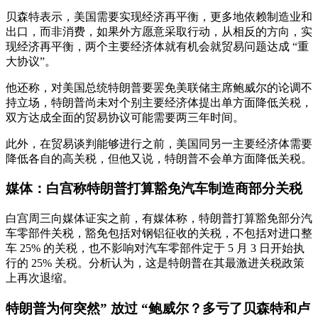
贝森特表示，美国需要实现经济
再平衡
，更多地依赖制造业和
出口，而非消费，如果外方愿意采取行动，从相反的方向，实
现经济再平衡，两个主要经济体就有机会就贸易问题达成 “重
大协议”。
他还称，对美国总统特朗普要罢免美联储主席鲍威尔的论调不
持立场，特朗普尚未对个别主要经济体提出单方面降低关税，
双方达成全面的贸易协议可能需要两三年时间。
此外，在贸易谈判能够进行之前，美国同另一主要经济体需要
降低各自的高关税，但他又说，特朗普不会单方面降低关税。
媒体：白宫称特朗普打算豁免汽车制造商部分关税
白宫周三向媒体证实之前，有媒体称，特朗普打算豁免部分汽
车零部件关税，豁免包括对钢铝征收的关税，不包括对进口整
车 25% 的关税，也不影响对汽车零部件定于 5 月 3 日开始执
行的 25% 关税。分析认为，这是特朗普在其最激进关税政策
上再次退缩。
特朗普为何突然” 放过 “鲍威尔？多亏了贝森特和卢