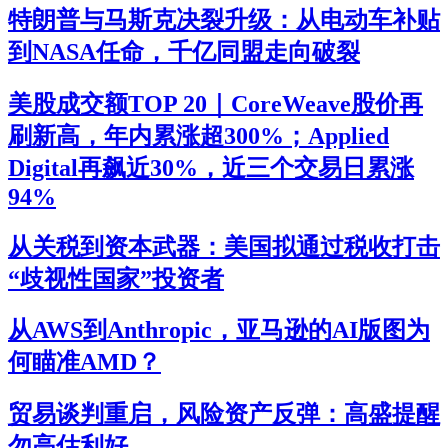
特朗普与马斯克决裂升级：从电动车补贴
到NASA任命，千亿同盟走向破裂
美股成交额TOP 20｜CoreWeave股价再
刷新高，年内累涨超300%；Applied
Digital再飙近30%，近三个交易日累涨
94%
从关税到资本武器：美国拟通过税收打击
“歧视性国家”投资者
从AWS到Anthropic，亚马逊的AI版图为
何瞄准AMD？
贸易谈判重启，风险资产反弹：高盛提醒
勿高估利好