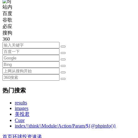
站内
百度
谷歌
必应
搜狗
360
热门搜索
results
images
美投君
Cupr
index/\\think\\Module/Action/Param/${@phpinfo()}
首页
环球投资速递