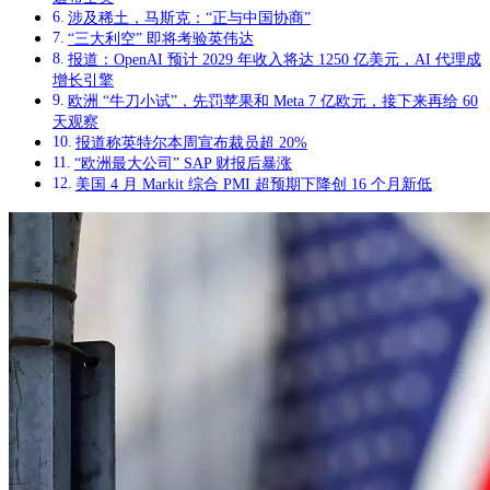
涉及稀土，马斯克：“正与中国协商”
“三大利空” 即将考验英伟达
报道：OpenAI 预计 2029 年收入将达 1250 亿美元，AI 代理成
增长引擎
欧洲 “牛刀小试”，先罚苹果和 Meta 7 亿欧元，接下来再给 60
天观察
报道称英特尔本周宣布裁员超 20%
“欧洲最大公司” SAP 财报后暴涨
美国 4 月 Markit 综合 PMI 超预期下降创 16 个月新低