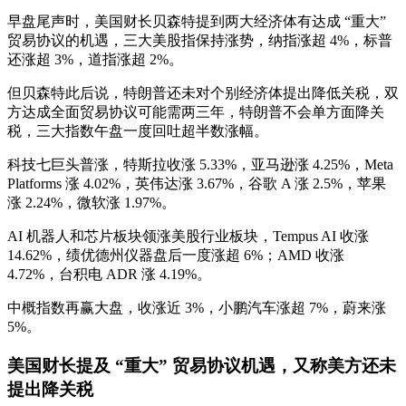
早盘尾声时，美国财长贝森特提到两大经济体有达成 “重大”
贸易协议的机遇，三大美股指保持涨势，纳指涨超 4%，标普
还涨超 3%，道指涨超 2%。
但贝森特此后说，特朗普还未对个别经济体提出降低关税，双
方达成全面贸易协议可能需两三年，特朗普不会单方面降关
税，三大指数午盘一度回吐超半数涨幅。
科技七巨头普涨，特斯拉收涨 5.33%，亚马逊涨 4.25%，Meta
Platforms 涨 4.02%，英伟达涨 3.67%，谷歌 A 涨 2.5%，苹果
涨 2.24%，微软涨 1.97%。
AI 机器人和芯片板块领涨美股行业板块，Tempus AI 收涨
14.62%，绩优德州仪器盘后一度涨超 6%；AMD 收涨
4.72%，台积电
ADR
涨 4.19%。
中概指数再赢大盘，收涨近 3%，小鹏汽车涨超 7%，蔚来涨
5%。
美国财长提及 “重大” 贸易协议机遇，又称美方还未
提出降关税