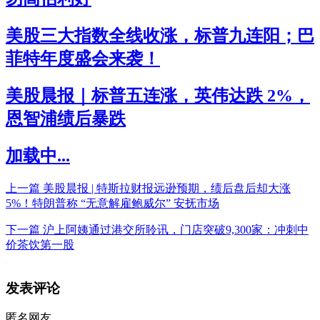
美股三大指数全线收涨，标普九连阳；巴
菲特年度盛会来袭！
美股晨报｜标普五连涨，英伟达跌 2%，
恩智浦绩后暴跌
加载中...
上一篇
美股晨报 | 特斯拉财报远逊预期，绩后盘后却大涨
5%！特朗普称 “无意解雇鲍威尔” 安抚市场
下一篇
沪上阿姨通过港交所聆讯，门店突破9,300家：冲刺中
价茶饮第一股
发表评论
匿名网友