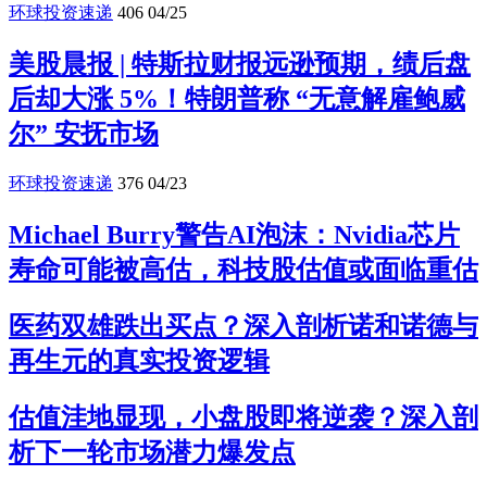
环球投资速递
406
04/25
美股晨报 | 特斯拉财报远逊预期，绩后盘
后却大涨 5%！特朗普称 “无意解雇鲍威
尔” 安抚市场
环球投资速递
376
04/23
Michael Burry警告AI泡沫：Nvidia芯片
寿命可能被高估，科技股估值或面临重估
医药双雄跌出买点？深入剖析诺和诺德与
再生元的真实投资逻辑
估值洼地显现，小盘股即将逆袭？深入剖
析下一轮市场潜力爆发点