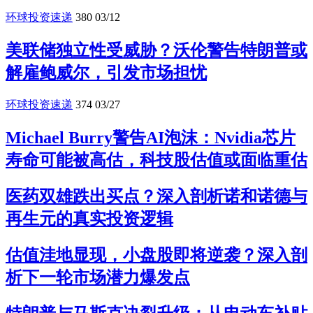
环球投资速递
380
03/12
美联储独立性受威胁？沃伦警告特朗普或
解雇鲍威尔，引发市场担忧
环球投资速递
374
03/27
Michael Burry警告AI泡沫：Nvidia芯片
寿命可能被高估，科技股估值或面临重估
医药双雄跌出买点？深入剖析诺和诺德与
再生元的真实投资逻辑
估值洼地显现，小盘股即将逆袭？深入剖
析下一轮市场潜力爆发点