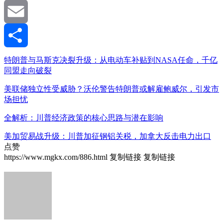
WeChat
Email
分
特朗普与马斯克决裂升级：从电动车补贴到NASA任命，千亿
同盟走向破裂
享
美联储独立性受威胁？沃伦警告特朗普或解雇鲍威尔，引发市
场担忧
全解析：川普经济政策的核心思路与潜在影响
美加贸易战升级：川普加征钢铝关税，加拿大反击电力出口
点赞
https://www.mgkx.com/886.html
复制链接
复制链接