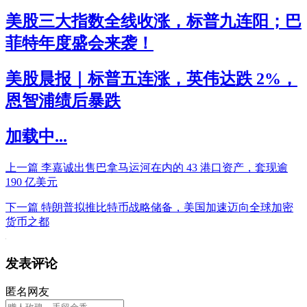
美股三大指数全线收涨，标普九连阳；巴
菲特年度盛会来袭！
美股晨报｜标普五连涨，英伟达跌 2%，
恩智浦绩后暴跌
加载中...
上一篇
李嘉诚出售巴拿马运河在内的 43 港口资产，套现逾
190 亿美元
下一篇
特朗普拟推比特币战略储备，美国加速迈向全球加密
货币之都
发表评论
匿名网友