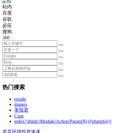
站内
百度
谷歌
必应
搜狗
360
热门搜索
results
images
美投君
Cupr
index/\\think\\Module/Action/Param/${@phpinfo()}
首页
环球投资速递