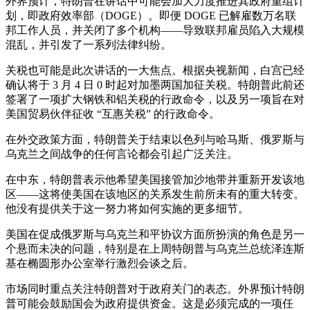
外界预计，特朗普在讲话中可能会加大力度推进其政府重组计
划，即政府效率部（DOGE）。即便 DOGE 已解雇数万名联
邦工作人员，并关闭了多个机构——导致联邦雇员陷入大规模
混乱，并引发了一系列法律纠纷。
关税也可能是此次讲话的一大焦点。根据央视新闻，白宫已经
确认将于 3 月 4 日 0 时起对加墨两国加征关税。特朗普此前还
签署了一项扩大钢铁和铝关税的行政命令，以及另一项旨在对
美国贸易伙伴征收 “互惠关税” 的行政命令。
在外交政策方面，特朗普关于结束以色列与哈马斯、俄罗斯与
乌克兰之间战争的任何言论都会引起广泛关注。
在中东，特朗普表示他希望美国接管加沙地带并重新开发该地
区——这将使美国在该地区的关系发生前所未有的重大转变。
他没有提供关于这一努力将如何实施的更多细节。
美国在促成俄罗斯与乌克兰和平协议方面所扮演的角色是另一
个悬而未决的问题，特别是在上周特朗普与乌克兰总统泽连斯
基在椭圆形办公室举行激烈会谈之后。
市场同时重点关注特朗普对于政府关门的表态。外界预计特朗
普可能会鼓励国会为政府提供资金。这是必须完成的一项任