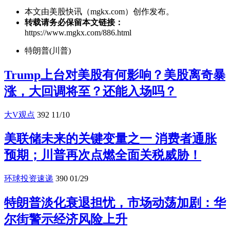
本文由美股快讯（mgkx.com）创作发布。
转载请务必保留本文链接：
https://www.mgkx.com/886.html
特朗普(川普)
Trump上台对美股有何影响？美股离奇暴
涨，大回调将至？还能入场吗？
大V观点
392
11/10
美联储未来的关键变量之一 消费者通胀
预期；川普再次点燃全面关税威胁！
环球投资速递
390
01/29
特朗普淡化衰退担忧，市场动荡加剧：华
尔街警示经济风险上升