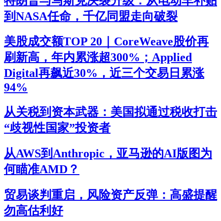
特朗普与马斯克决裂升级：从电动车补贴
到NASA任命，千亿同盟走向破裂
美股成交额TOP 20｜CoreWeave股价再
刷新高，年内累涨超300%；Applied
Digital再飙近30%，近三个交易日累涨
94%
从关税到资本武器：美国拟通过税收打击
“歧视性国家”投资者
从AWS到Anthropic，亚马逊的AI版图为
何瞄准AMD？
贸易谈判重启，风险资产反弹：高盛提醒
勿高估利好