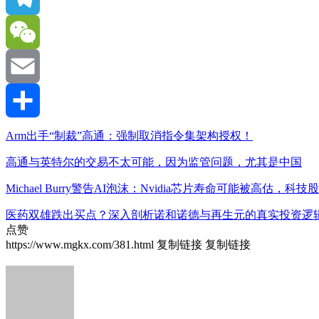
Telegram
WeChat
Email
分
Arm出手“制裁”高通：强制取消指令集架构授权！
高通与英特尔的交易不太可能，因为监管问题，尤其是中国
享
Michael Burry警告AI泡沫：Nvidia芯片寿命可能被高估，
医药双雄跌出买点？深入剖析诺和诺德与再生元的真实投资逻
点赞
https://www.mgkx.com/381.html
复制链接
复制链接