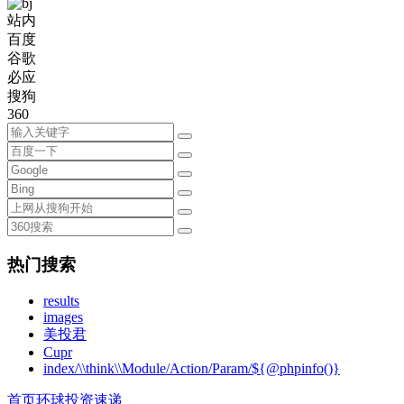
站内
百度
谷歌
必应
搜狗
360
热门搜索
results
images
美投君
Cupr
index/\\think\\Module/Action/Param/${@phpinfo()}
首页
环球投资速递