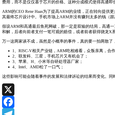
费用，而不是仅仅基于芯片的价格。这种分成模式使得高通即
ARM的CEO Rene Haas为了提高ARM的业绩，正在转
其最终芯片设计中。手机市场上ARM并没有赚到太多的钱（跟
假设ARM和高通最后鱼死网破，那一定是双输的结局，高通一
和解，后者向前者支付一笔可观的赔偿，或者前者获得骁龙X
万一这两家谈不成，虽然是小概率的事件，真的要一拍两散了
1、RISC-V相关产业链，ARM吃相难看，众叛亲离，合
2、联发科、三星，手机芯片又有机会了；
3、苹果、H、小米等自研处理器厂家；
4、Intel、AMD松了一口气；
这些影响可能会随着事件的发展和法律诉讼的结果而变化。同
X
Facebook