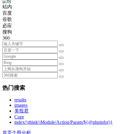
站内
百度
谷歌
必应
搜狗
360
热门搜索
results
images
美投君
Cupr
index/\\think\\Module/Action/Param/${@phpinfo()}
首页
个股分析