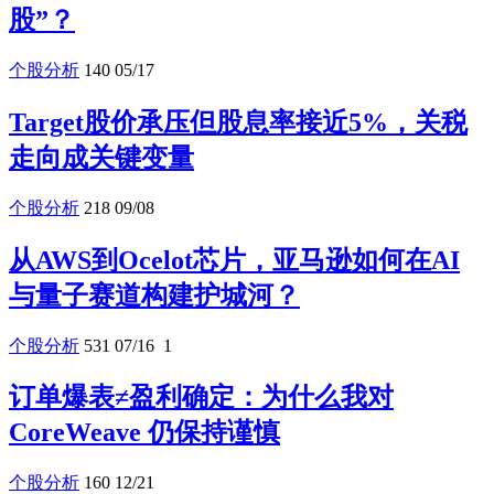
股”？
个股分析
140
05/17
Target股价承压但股息率接近5%，关税
走向成关键变量
个股分析
218
09/08
从AWS到Ocelot芯片，亚马逊如何在AI
与量子赛道构建护城河？
个股分析
531
07/16
1
订单爆表≠盈利确定：为什么我对
CoreWeave 仍保持谨慎
个股分析
160
12/21