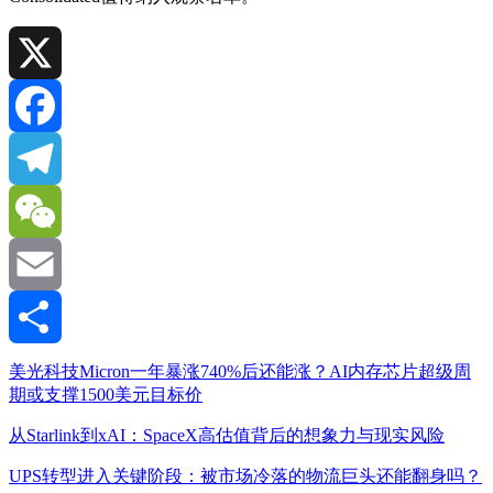
X
Facebook
Telegram
WeChat
Email
分
美光科技Micron一年暴涨740%后还能涨？AI内存芯片超级周
期或支撑1500美元目标价
享
从Starlink到xAI：SpaceX高估值背后的想象力与现实风险
UPS转型进入关键阶段：被市场冷落的物流巨头还能翻身吗？