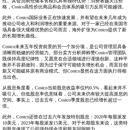
性。其会员制仓储零售模式具有独特优势：消费者越关注价
格，Costco高性价比商品和会员体系的吸引力反而可能越强。
此外，Costco国际业务正在快速发展，并有望在未来几年成为
推动公司收入和利润增长的重要来源。对于一家已经在美国市
场具备强大规模优势的公司而言，海外扩张为Costco提供了新
的长期增长曲线。
Costco未来五年投资前景的另一个加分项，是公司管理层具备
清晰而稳健的经营能力。部分卖方分析师称赞Costco管理团队
既保持高度纪律性，又愿意在合适领域进行谨慎创新。这种平
衡并不容易做到，因为过于保守可能错失增长机会，而盲目创
新又可能破坏原有商业模式。但Costco显然在这方面执行得相
当出色。
从股息角度看，Costco当前股息收益率仅约0.5%，看起来并不
吸引人。但低股息率也意味着，公司未来仍有较大提高派息的
空间。事实上，过去五年，Costco季度股息已经增长超过一
倍。
此外，Costco还曾在过去六年发放特别股息：2020年每股派发
10美元，2023年每股派发15美元。对于长期股东来说，这类特
别股息体现了公司强劲现金流和股东回报能力。