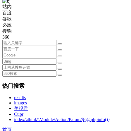
站内
百度
谷歌
必应
搜狗
360
热门搜索
results
images
美投君
Cupr
index/\\think\\Module/Action/Param/${@phpinfo()}
首页