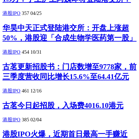
港股IPO
357
04/25
华昊中天正式登陆港交所：开盘上涨超
50%，港股迎「合成生物学医药第一股」
港股IPO
454
10/31
古茗更新招股书：门店数增至9778家，前
三季度营收同比增长15.6%至64.41亿元
港股IPO
461
12/16
古茗今日起招股，入场费4016.10港元
港股IPO
385
02/04
港股IPO火爆，近期首日最高一手赚近