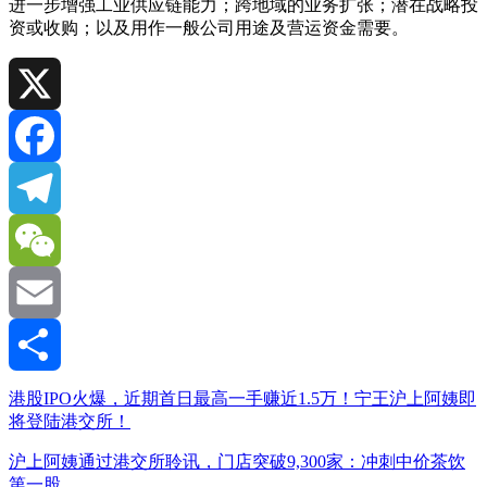
进一步增强工业供应链能力；跨地域的业务扩张；潜在战略投
资或收购；以及用作一般公司用途及营运资金需要。
X
Facebook
Telegram
WeChat
Email
分
港股IPO火爆，近期首日最高一手赚近1.5万！宁王沪上阿姨即
将登陆港交所！
享
沪上阿姨通过港交所聆讯，门店突破9,300家：冲刺中价茶饮
第一股