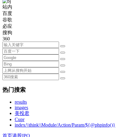
站内
百度
谷歌
必应
搜狗
360
热门搜索
results
images
美投君
Cupr
index/\\think\\Module/Action/Param/${@phpinfo()}
首页
港股IPO