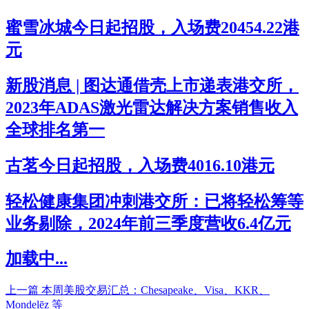
蜜雪冰城今日起招股，入场费20454.22港
元
新股消息 | 图达通借壳上市递表港交所，
2023年ADAS激光雷达解决方案销售收入
全球排名第一
古茗今日起招股，入场费4016.10港元
轻松健康集团冲刺港交所：已将轻松筹等
业务剔除，2024年前三季度营收6.4亿元
加载中...
上一篇
本周美股交易汇总：Chesapeake、Visa、KKR、
Mondelēz 等