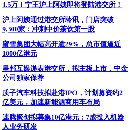
1.5万！宁王沪上阿姨即将登陆港交所！
沪上阿姨通过港交所聆讯，门店突破
9,300家：冲刺中价茶饮第一股
蜜雪集团大幅高开逾29%，总市值逼近
1000亿港元
星邦互娱递表港交所，拟主板上市，中金
公司独家保荐
质子汽车科技拟赴港IPO，计划募资约2
亿美元，加速新能源商用车布局
速腾聚创拟募集10亿港元：7成投入机器
人业务研发