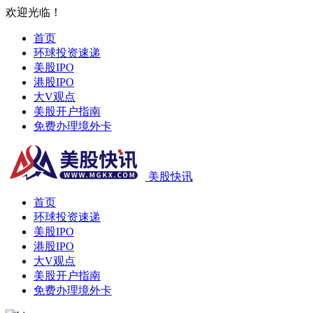
欢迎光临！
首页
环球投资速递
美股IPO
港股IPO
大V观点
美股开户指南
免费办理境外卡
美股快讯
首页
环球投资速递
美股IPO
港股IPO
大V观点
美股开户指南
免费办理境外卡