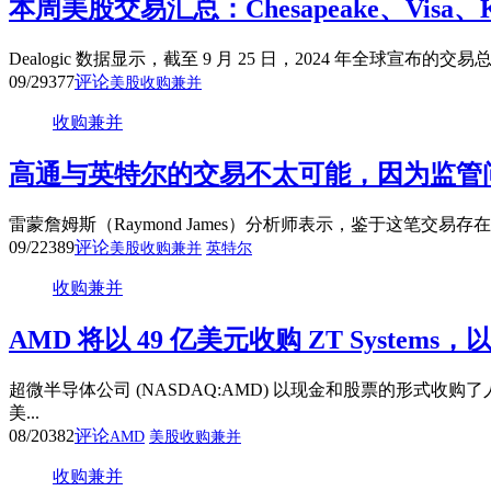
本周美股交易汇总：Chesapeake、Visa、K
Dealogic 数据显示，截至 9 月 25 日，2024 年全球宣布
09/29
377
评论
美股收购兼并
收购兼并
高通与英特尔的交易不太可能，因为监管
雷蒙詹姆斯（Raymond James）分析师表示，鉴于这笔交易存在“
09/22
389
评论
美股收购兼并
英特尔
收购兼并
AMD 将以 49 亿美元收购 ZT System
超微半导体公司 (NASDAQ:AMD) 以现金和股票的形式收购了
美...
08/20
382
评论
AMD
美股收购兼并
收购兼并