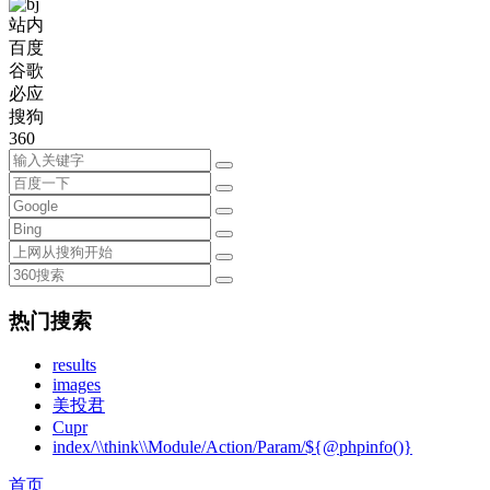
站内
百度
谷歌
必应
搜狗
360
热门搜索
results
images
美投君
Cupr
index/\\think\\Module/Action/Param/${@phpinfo()}
首页