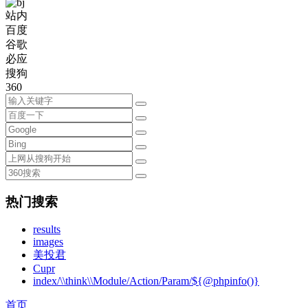
站内
百度
谷歌
必应
搜狗
360
热门搜索
results
images
美投君
Cupr
index/\\think\\Module/Action/Param/${@phpinfo()}
首页