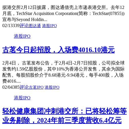
据港交所2月12日披露，图达通借壳上市递表港交所。去年12
月底，TechStar Acquisition Corporation(简称：TechStar(07855))
宣布与Seyond Holdin...
02/13
339
评论
图达通
港股IPO
港股IPO
古茗今日起招股，入场费4016.10港元
2月4日， 古茗发布公告，于2月4日-2月7日招股，公司拟全球
发售约1.59亿股股份，其中10%为香港公开发售，其余为国际
配售。每股招股价介于8.68港元-9.94港元，每手400股，入场
费4016....
02/04
385
评论
古茗IPO
港股IPO
港股IPO
轻松健康集团冲刺港交所：已将轻松筹等
业务剔除，2024年前三季度营收6.4亿元