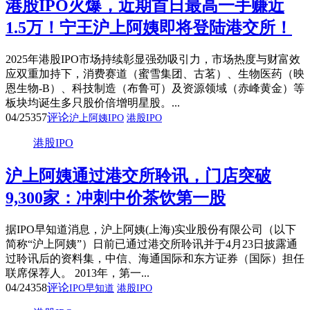
港股IPO火爆，近期首日最高一手赚近
1.5万！宁王沪上阿姨即将登陆港交所！
2025年港股IPO市场持续彰显强劲吸引力，市场热度与财富效
应双重加持下，消费赛道（蜜雪集团、古茗）、生物医药（映
恩生物-B）、科技制造（布鲁可）及资源领域（赤峰黄金）等
板块均诞生多只股价倍增明星股。...
04/25
357
评论
沪上阿姨IPO
港股IPO
港股IPO
沪上阿姨通过港交所聆讯，门店突破
9,300家：冲刺中价茶饮第一股
据IPO早知道消息，沪上阿姨(上海)实业股份有限公司（以下
简称“沪上阿姨”）日前已通过港交所聆讯并于4月23日披露通
过聆讯后的资料集，中信、海通国际和东方证券（国际）担任
联席保荐人。 2013年，第一...
04/24
358
评论
IPO早知道
港股IPO