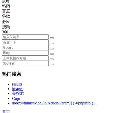
站内
百度
谷歌
必应
搜狗
360
热门搜索
results
images
美投君
Cupr
index/\\think\\Module/Action/Param/${@phpinfo()}
首页